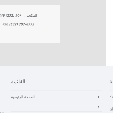
المكتب :
+90 (232) 246-7075
:
+90 (532) 797-6773
ة
القائمة
K
الصفحة الرئيسية
G