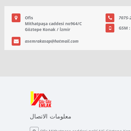
Ofis
Mithatpaşa caddesi no964/C
GSM 
Göztepe Konak / İzmir
asemrakasap@hotmail.com
معلومات الاتصال