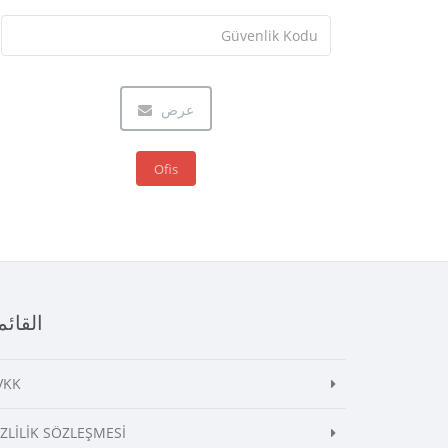
عرض
Ofis
القائم
VKK
İZLİLİK SÖZLEŞMESİ