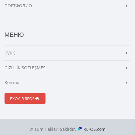
ПОРТФОЛИО
МЕНЮ
KVKK
GİZLİLİK SÖZLEŞMESİ
Контакт
ВХОД В REOS
© Tüm Hakları Saklıdır.
RE-OS.com