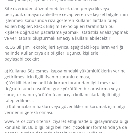
Site üzerinden düzenlenebilecek olan periyodik veya
periyodik olmayan anketlere cevap veren ve kişisel bilgilerinin
işlenmesi konusunda rıza gösteren Kullanıcılar’dan talep
edilen bilgiler, REOS Bilişim Teknolojileri tarafından bu
kişilere doğrudan pazarlama yapmak, istatistiki analiz yapmak
ve veri tabanı oluşturmak amacıyla kullanılabilecektir.
REOS Bilişim Teknolojileri ayrıca, aşağıdaki koşulların varlığı
halinde Kullanıcı’ya ait bilgileri üçüncü kişilerle
paylaşabilecektir:
a) Kullanıcı Sözleşmesi kapsamındaki yükümlülüklerin yerine
getirilmesi için ilgili ifşanın zorunlu olması,
b) Yetkili idari ve adli bir kurum tarafından ilgili mevzuat
doğrultusunda usulüne göre yürütülen bir araştırma veya
soruşturmanın yürütümü amacıyla kullanıcılarla ilgili bilgi
talep edilmesi,
c) Kullanıcıların hakları veya güvenliklerini korumak için bilgi
vermenin gerekli olması.
www.re-os.com sitemizi ziyaret ettiğinizde bilgisayarınıza bilgi
konulabilir. Bu bilgi, bilgi belirteci (“
cookie
”) formatında ya da