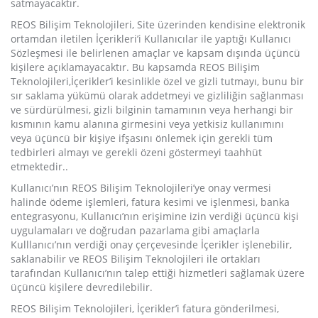
satmayacaktır.
REOS Bilişim Teknolojileri, Site üzerinden kendisine elektronik
ortamdan iletilen İçerikleri’i Kullanıcılar ile yaptığı Kullanıcı
Sözleşmesi ile belirlenen amaçlar ve kapsam dışında üçüncü
kişilere açıklamayacaktır. Bu kapsamda REOS Bilişim
Teknolojileri,İçerikler’i kesinlikle özel ve gizli tutmayı, bunu bir
sır saklama yükümü olarak addetmeyi ve gizliliğin sağlanması
ve sürdürülmesi, gizli bilginin tamamının veya herhangi bir
kısmının kamu alanına girmesini veya yetkisiz kullanımını
veya üçüncü bir kişiye ifşasını önlemek için gerekli tüm
tedbirleri almayı ve gerekli özeni göstermeyi taahhüt
etmektedir..
Kullanıcı’nın REOS Bilişim Teknolojileri’ye onay vermesi
halinde ödeme işlemleri, fatura kesimi ve işlenmesi, banka
entegrasyonu, Kullanıcı’nın erişimine izin verdiği üçüncü kişi
uygulamaları ve doğrudan pazarlama gibi amaçlarla
Kulllanıcı’nın verdiği onay çerçevesinde İçerikler işlenebilir,
saklanabilir ve REOS Bilişim Teknolojileri ile ortakları
tarafından Kullanıcı’nın talep ettiği hizmetleri sağlamak üzere
üçüncü kişilere devredilebilir.
REOS Bilişim Teknolojileri, İçerikler’i fatura gönderilmesi,