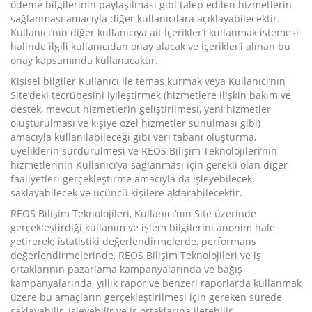
ödeme bilgilerinin paylaşılması gibi talep edilen hizmetlerin
sağlanması amacıyla diğer kullanıcılara açıklayabilecektir.
Kullanıcı’nın diğer kullanıcıya ait İçerikler’i kullanmak istemesi
halinde ilgili kullanıcıdan onay alacak ve İçerikler’i alınan bu
onay kapsamında kullanacaktır.
Kişisel bilgiler Kullanıcı ile temas kurmak veya Kullanıcı’nın
Site’deki tecrübesini iyileştirmek (hizmetlere ilişkin bakım ve
destek, mevcut hizmetlerin geliştirilmesi, yeni hizmetler
oluşturulması ve kişiye özel hizmetler sunulması gibi)
amacıyla kullanılabileceği gibi veri tabanı oluşturma,
üyeliklerin sürdürülmesi ve REOS Bilişim Teknolojileri’nin
hizmetlerinin Kullanıcı’ya sağlanması için gerekli olan diğer
faaliyetleri gerçekleştirme amacıyla da işleyebilecek,
saklayabilecek ve üçüncü kişilere aktarabilecektir.
REOS Bilişim Teknolojileri, Kullanıcı’nın Site üzerinde
gerçekleştirdiği kullanım ve işlem bilgilerini anonim hale
getirerek; istatistiki değerlendirmelerde, performans
değerlendirmelerinde, REOS Bilişim Teknolojileri ve iş
ortaklarının pazarlama kampanyalarında ve bağış
kampanyalarında, yıllık rapor ve benzeri raporlarda kullanmak
üzere bu amaçların gerçekleştirilmesi için gereken sürede
saklayabilir, işleyebilir ve iş ortaklarına iletebilir.