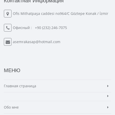
Контактная Информация
Ofis Mithatpaşa caddesi no964/C Göztepe Konak / İzmir
Офисный :
+90 (232) 246-7075
asemrakasap@hotmail.com
МЕНЮ
Главная страница
Обо мне