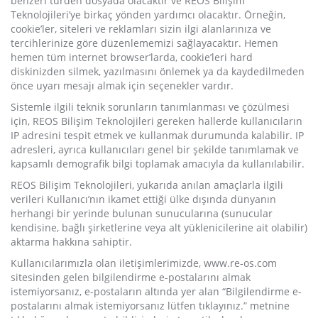
benzeri türden dosyada olacaktır ve REOS Bilişim
Teknolojileri’ye birkaç yönden yardımcı olacaktır. Örneğin,
cookie’ler, siteleri ve reklamları sizin ilgi alanlarınıza ve
tercihlerinize göre düzenlememizi sağlayacaktır. Hemen
hemen tüm internet browser’larda, cookie’leri hard
diskinizden silmek, yazılmasını önlemek ya da kaydedilmeden
önce uyarı mesajı almak için seçenekler vardır.
Sistemle ilgili teknik sorunların tanımlanması ve çözülmesi
için, REOS Bilişim Teknolojileri gereken hallerde kullanıcıların
IP adresini tespit etmek ve kullanmak durumunda kalabilir. IP
adresleri, ayrıca kullanıcıları genel bir şekilde tanımlamak ve
kapsamlı demografik bilgi toplamak amacıyla da kullanılabilir.
REOS Bilişim Teknolojileri, yukarıda anılan amaçlarla ilgili
verileri Kullanıcı’nın ikamet ettiği ülke dışında dünyanın
herhangi bir yerinde bulunan sunucularına (sunucular
kendisine, bağlı şirketlerine veya alt yüklenicilerine ait olabilir)
aktarma hakkına sahiptir.
Kullanıcılarımızla olan iletişimlerimizde, www.re-os.com
sitesinden gelen bilgilendirme e-postalarını almak
istemiyorsanız, e-postaların altında yer alan “Bilgilendirme e-
postalarını almak istemiyorsanız lütfen tıklayınız.” metnine