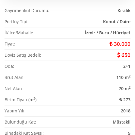
Gayrimenkul Durumu:
Kiralık
Portföy Tipi:
Konut / Daire
İl/İlçe/Mahalle
İzmir / Buca / Hürriyet
30.000
Fiyat:
650
Döviz Satış Bedeli:
Oda:
2+1
2
Brüt Alan
110 m
2
Net Alan
70 m
2
Birim Fiyatı (m
):
273
Yapım Yılı:
2018
Bulunduğu Kat:
Müstakil
Binadaki Kat Sayısı:
5