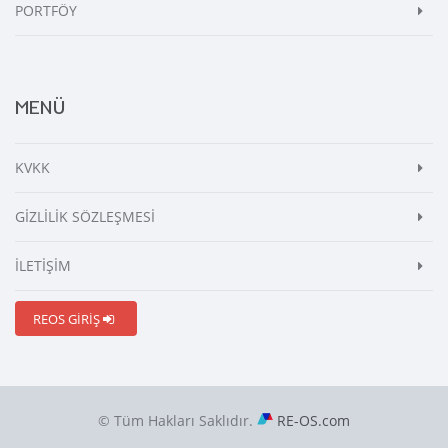
PORTFÖY
MENÜ
KVKK
GİZLİLİK SÖZLEŞMESİ
İLETİŞİM
REOS GİRİŞ
© Tüm Hakları Saklıdır.
RE-OS.com