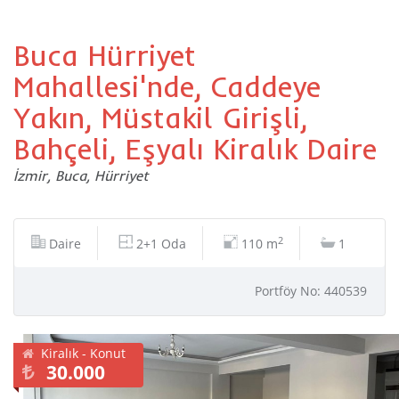
Buca Hürriyet
Mahallesi'nde, Caddeye
Yakın, Müstakil Girişli,
Bahçeli, Eşyalı Kiralık Daire
İzmir, Buca, Hürriyet
2
Daire
2+1 Oda
110 m
1
Portföy No: 440539
Kiralık - Konut
30.000