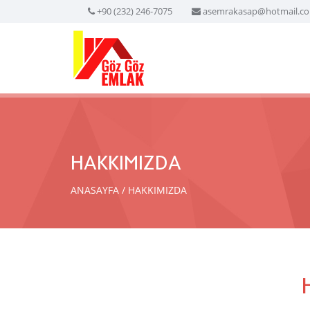
+90 (232) 246-7075
asemrakasap@hotmail.c
HAKKIMIZDA
ANASAYFA
HAKKIMIZDA