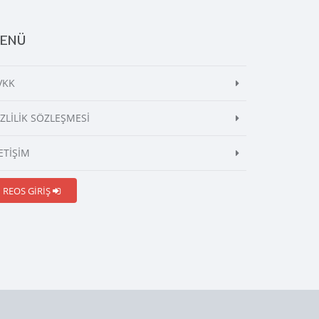
ENÜ
VKK
İZLİLİK SÖZLEŞMESİ
ETİŞİM
REOS GİRİŞ