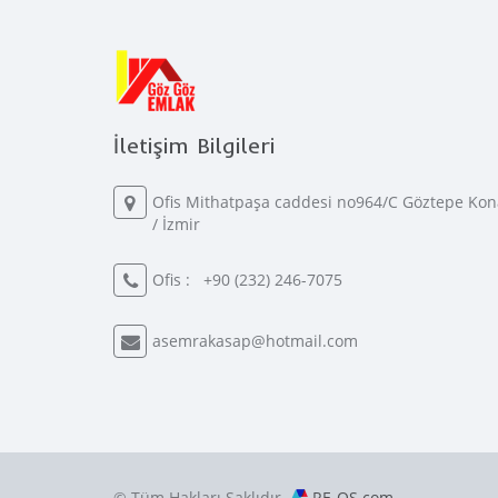
İletişim Bilgileri
Ofis Mithatpaşa caddesi no964/C Göztepe Kon
/ İzmir
Ofis :
+90 (232) 246-7075
asemrakasap@hotmail.com
© Tüm Hakları Saklıdır.
RE-OS.com