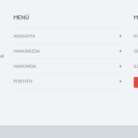
MENÜ
M
ANASAYFA
K
HAKKIMIZDA
G
ak
HAKKIMDA
İL
PORTFÖY