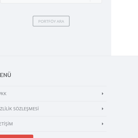
PORTFÖY ARA
ENÜ
VKK
İZLİLİK SÖZLEŞMESİ
ETİŞİM