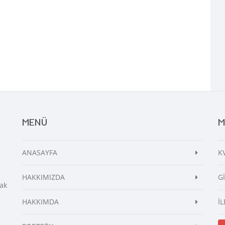
MENÜ
M
ANASAYFA
K
HAKKIMIZDA
G
ak
HAKKIMDA
İL