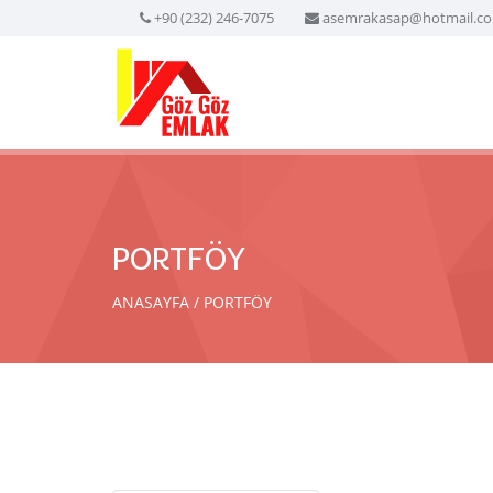
+90 (232) 246-7075
asemrakasap@hotmail.c
PORTFÖY
ANASAYFA
PORTFÖY