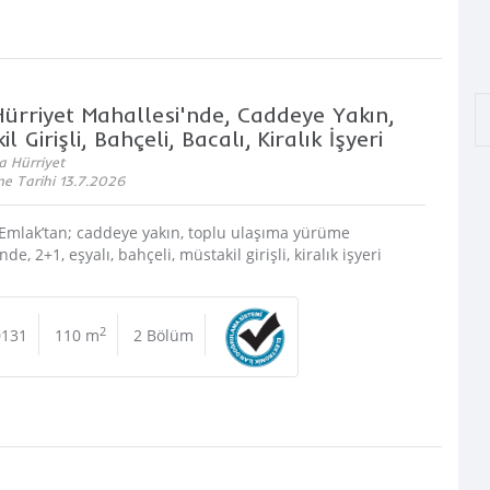
ürriyet Mahallesi'nde, Caddeye Yakın,
l Girişli, Bahçeli, Bacalı, Kiralık İşyeri
a Hürriyet
e Tarihi 13.7.2026
Emlak’tan; caddeye yakın, toplu ulaşıma yürüme
de, 2+1, eşyalı, bahçeli, müstakil girişli, kiralık işyeri
2
0131
110 m
2 Bölüm