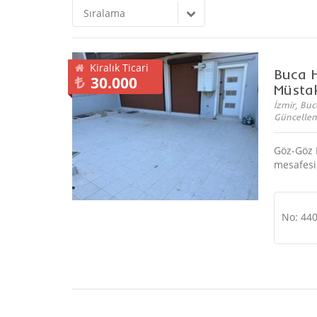
Sıralama
Kiralık Ticari
Buca H
30.000
Müstaki
İzmir, Buc
Güncellem
Göz-Göz 
mesafesin
No: 44